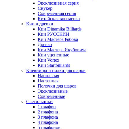
Эксклюзивная серия
Снукер
Современная серия
Китайская восьмерка
Кии и древки
Кии Dinamika Billiards
Кии РУССКИЙ
Кии Мастера Рябова
Древко
Кии Мастера Якубовича
Кии уцененные
Кии Vortex
Кии Startbilliards
Киевницы и полки для шаров
Напольная
Настенная
Полочки для шаров
Эксклюзивные
Современные
Светильники
1 плафон
2 плафона
3 плафона
4 плафона
5 плафонов