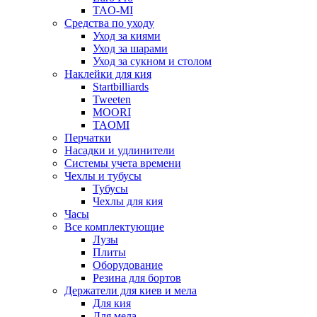
TAO-MI
Средства по уходу
Уход за киями
Уход за шарами
Уход за сукном и столом
Наклейки для кия
Startbilliards
Tweeten
MOORI
TAOMI
Перчатки
Насадки и удлинители
Системы учета времени
Чехлы и тубусы
Тубусы
Чехлы для кия
Часы
Все комплектующие
Лузы
Плиты
Оборудование
Резина для бортов
Держатели для киев и мела
Для кия
Для мела