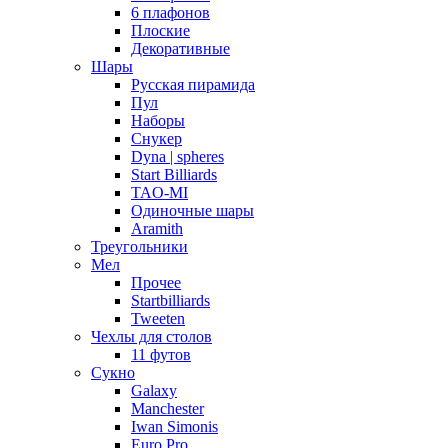
6 плафонов
Плоские
Декоративные
Шары
Русская пирамида
Пул
Наборы
Снукер
Dyna | spheres
Start Billiards
TAO-MI
Одиночные шары
Aramith
Треугольники
Мел
Прочее
Startbilliards
Tweeten
Чехлы для столов
11 футов
Сукно
Galaxy
Manchester
Iwan Simonis
Euro Pro