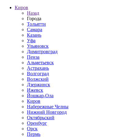
Киров
Назад
Города
Тольятти
Самара
Казань
Уфа
Ульяновск
Димитровград
Пенза
Альметьевск
Астрахань
Волгоград
Волжский
Дзержинск
Ижевск
Йошкар-Ола
Киров
Набережные Челны
Нижний Новгород
Октябрьский
Оренбург
Орск
Пермь