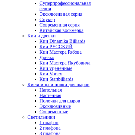
Суперпрофессиональная
серия
Эксклюзивная серия
Снукер
Современная серия
Китайская восьмерка
Кии и древки
Кии Dinamika Billiards
Кии РУССКИЙ
Кии Мастера Рябова
Древко
Кии Мастера Якубовича
Кии уцененные
Кии Vortex
Кии Startbilliards
Киевницы и полки для шаров
Напольная
Настенная
Полочки для шаров
Эксклюзивные
Современные
Светильники
1 плафон
2 плафона
3 плафона