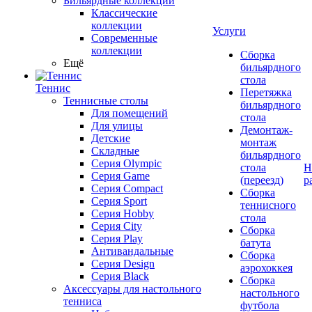
Бильярдные коллекции
Классические
коллекции
Услуги
Современные
коллекции
Сборка
Ещё
бильярдного
стола
Теннис
Перетяжка
Теннисные столы
бильярдного
Для помещений
стола
Для улицы
Демонтаж-
Детские
монтаж
Складные
бильярдного
Серия Olympic
стола
Н
Серия Game
(переезд)
р
Серия Compact
Сборка
Серия Sport
теннисного
Серия Hobby
стола
Серия City
Сборка
Серия Play
батута
Антивандальные
Сборка
Серия Design
аэрохоккея
Серия Black
Сборка
Аксессуары для настольного
настольного
тенниса
футбола