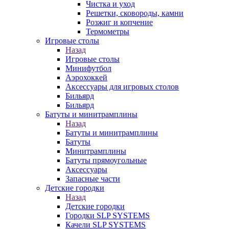
Чистка и уход
Решетки, сковороды, камни
Розжиг и копчение
Термометры
Игровые столы
Назад
Игровые столы
Минифутбол
Аэрохоккей
Аксессуары для игровых столов
Бильяpд
Бильяpд
Батуты и минитрамплины
Назад
Батуты и минитрамплины
Батуты
Минитрамплины
Батуты прямоугольные
Аксессуары
Запасные части
Детские городки
Назад
Детские городки
Городки SLP SYSTEMS
Качели SLP SYSTEMS