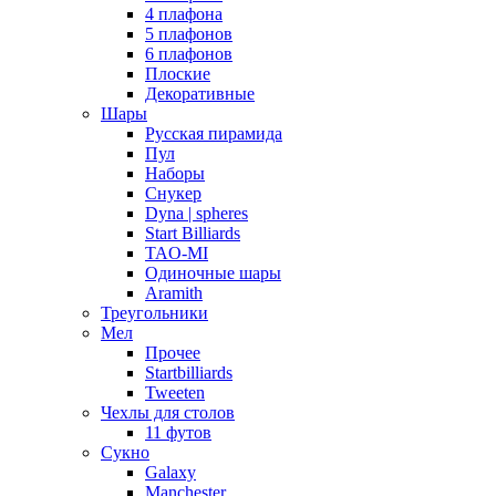
4 плафона
5 плафонов
6 плафонов
Плоские
Декоративные
Шары
Русская пирамида
Пул
Наборы
Снукер
Dyna | spheres
Start Billiards
TAO-MI
Одиночные шары
Aramith
Треугольники
Мел
Прочее
Startbilliards
Tweeten
Чехлы для столов
11 футов
Сукно
Galaxy
Manchester