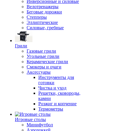
Инверсионные и силовые
Велотренажеры
Беговые дорожки
Степперы
Эллиптические
Силовые, гребные
Грили
Газовые грили
Угольные грили
Керамические грили
Смокеры и очаги
Аксессуары
Инструменты для
готовки
Чистка и уход
Решетки, сковороды,
камни
Розжиг и копчение
Термометры
Игровые столы
Минифутбол
Аэрохоккей