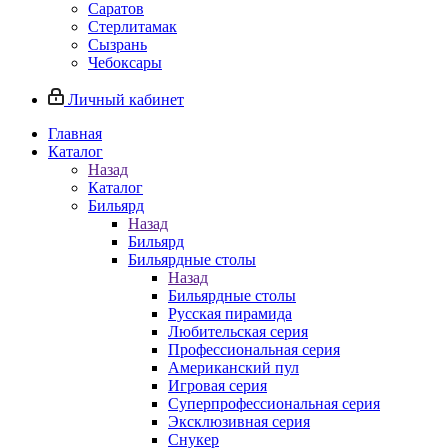
Саратов
Стерлитамак
Сызрань
Чебоксары
Личный кабинет
Главная
Каталог
Назад
Каталог
Бильярд
Назад
Бильярд
Бильярдные столы
Назад
Бильярдные столы
Русская пирамида
Любительская серия
Профессиональная серия
Американский пул
Игровая серия
Суперпрофессиональная серия
Эксклюзивная серия
Снукер