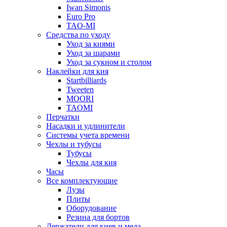
Iwan Simonis
Euro Pro
TAO-MI
Средства по уходу
Уход за киями
Уход за шарами
Уход за сукном и столом
Наклейки для кия
Startbilliards
Tweeten
MOORI
TAOMI
Перчатки
Насадки и удлинители
Системы учета времени
Чехлы и тубусы
Тубусы
Чехлы для кия
Часы
Все комплектующие
Лузы
Плиты
Оборудование
Резина для бортов
Держатели для киев и мела