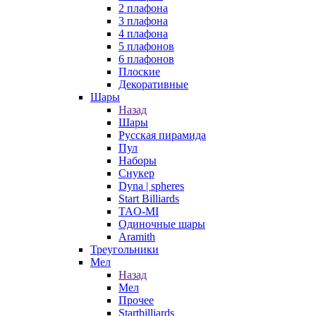
2 плафона
3 плафона
4 плафона
5 плафонов
6 плафонов
Плоские
Декоративные
Шары
Назад
Шары
Русская пирамида
Пул
Наборы
Снукер
Dyna | spheres
Start Billiards
TAO-MI
Одиночные шары
Aramith
Треугольники
Мел
Назад
Мел
Прочее
Startbilliards