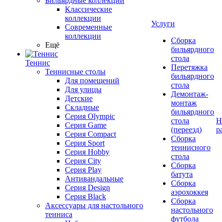
Бильярдные коллекции
Классические
коллекции
Услуги
Современные
коллекции
Сборка
Ещё
бильярдного
стола
Теннис
Перетяжка
Теннисные столы
бильярдного
Для помещений
стола
Для улицы
Демонтаж-
Детские
монтаж
Складные
бильярдного
Серия Olympic
стола
Н
Серия Game
(переезд)
р
Серия Compact
Сборка
Серия Sport
теннисного
Серия Hobby
стола
Серия City
Сборка
Серия Play
батута
Антивандальные
Сборка
Серия Design
аэрохоккея
Серия Black
Сборка
Аксессуары для настольного
настольного
тенниса
футбола