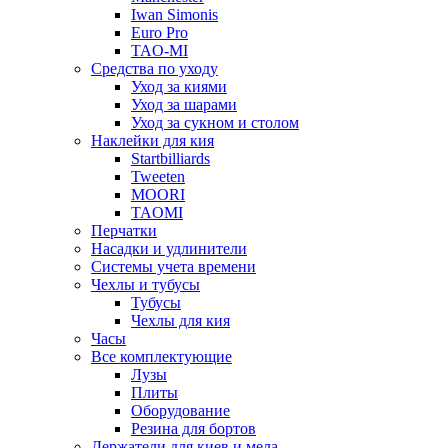
Iwan Simonis
Euro Pro
TAO-MI
Средства по уходу
Уход за киями
Уход за шарами
Уход за сукном и столом
Наклейки для кия
Startbilliards
Tweeten
MOORI
TAOMI
Перчатки
Насадки и удлинители
Системы учета времени
Чехлы и тубусы
Тубусы
Чехлы для кия
Часы
Все комплектующие
Лузы
Плиты
Оборудование
Резина для бортов
Держатели для киев и мела