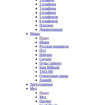
2 плафона
3 плафона
4 плафона
5 плафонов
6 плафонов
Плоские
Декоративные
Шары
Назад
Шары
Русская пирамида
Пул
Наборы
Снукер
Dyna | spheres
Start Billiards
TAO-MI
Одиночные шары
Aramith
Треугольники
Мел
Назад
Мел
Прочее