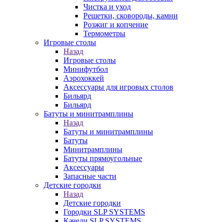
Чистка и уход
Решетки, сковороды, камни
Розжиг и копчение
Термометры
Игровые столы
Назад
Игровые столы
Минифутбол
Аэрохоккей
Аксессуары для игровых столов
Бильяpд
Бильяpд
Батуты и минитрамплины
Назад
Батуты и минитрамплины
Батуты
Минитрамплины
Батуты прямоугольные
Аксессуары
Запасные части
Детские городки
Назад
Детские городки
Городки SLP SYSTEMS
Качели SLP SYSTEMS