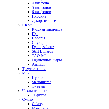
4 плафона
5 плафонов
6 плафонов
Плоские
Декоративные
Шары
Русская пирамида
Пул
Наборы
Снукер
Dyna | spheres
Start Billiards
TAO-MI
Одиночные шары
Aramith
Треугольники
Мел
Прочее
Startbilliards
Tweeten
Чехлы для столов
11 футов
Сукно
Galaxy
Manchester