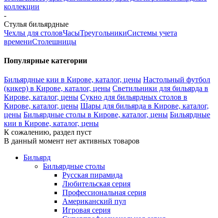
коллекции
-
Стулья бильярдные
Чехлы для столов
Часы
Треугольники
Системы учета
времени
Столешницы
Популярные категории
Бильярдные кии в Кирове, каталог, цены
Настольный футбол
(кикер) в Кирове, каталог, цены
Светильники для бильярда в
Кирове, каталог, цены
Сукно для бильярдных столов в
Кирове, каталог, цены
Шары для бильярда в Кирове, каталог,
цены
Бильярдные столы в Кирове, каталог, цены
Бильярдные
кии в Кирове, каталог, цены
К сожалению, раздел пуст
В данный момент нет активных товаров
Бильярд
Бильярдные столы
Русская пирамида
Любительская серия
Профессиональная серия
Американский пул
Игровая серия