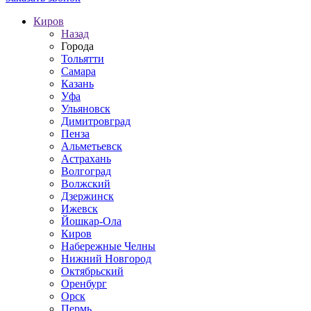
Киров
Назад
Города
Тольятти
Самара
Казань
Уфа
Ульяновск
Димитровград
Пенза
Альметьевск
Астрахань
Волгоград
Волжский
Дзержинск
Ижевск
Йошкар-Ола
Киров
Набережные Челны
Нижний Новгород
Октябрьский
Оренбург
Орск
Пермь