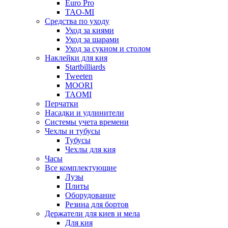
Euro Pro
TAO-MI
Средства по уходу
Уход за киями
Уход за шарами
Уход за сукном и столом
Наклейки для кия
Startbilliards
Tweeten
MOORI
TAOMI
Перчатки
Насадки и удлинители
Системы учета времени
Чехлы и тубусы
Тубусы
Чехлы для кия
Часы
Все комплектующие
Лузы
Плиты
Оборудование
Резина для бортов
Держатели для киев и мела
Для кия