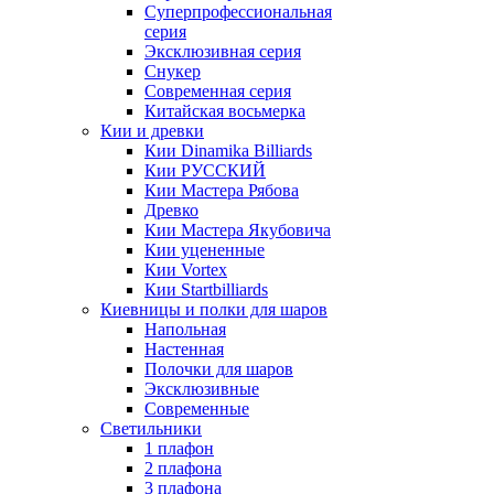
Суперпрофессиональная
серия
Эксклюзивная серия
Снукер
Современная серия
Китайская восьмерка
Кии и древки
Кии Dinamika Billiards
Кии РУССКИЙ
Кии Мастера Рябова
Древко
Кии Мастера Якубовича
Кии уцененные
Кии Vortex
Кии Startbilliards
Киевницы и полки для шаров
Напольная
Настенная
Полочки для шаров
Эксклюзивные
Современные
Светильники
1 плафон
2 плафона
3 плафона