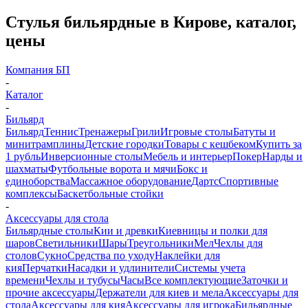
Стулья бильярдные в Кирове, каталог,
цены
Компания БП
-
Каталог
-
Бильярд
Бильярд
Теннис
Тренажеры
Грили
Игровые столы
Батуты и
минитрамплины
Детские городки
Товары с кешбеком
Купить за
1 рубль
Инверсионные столы
Мебель и интерьер
Покер
Нарды и
шахматы
Футбольные ворота и мячи
Бокс и
единоборства
Массажное оборудование
Дартс
Спортивные
комплексы
Баскетбольные стойки
-
Аксессуары для стола
Бильярдные столы
Кии и древки
Киевницы и полки для
шаров
Светильники
Шары
Треугольники
Мел
Чехлы для
столов
Сукно
Средства по уходу
Наклейки для
кия
Перчатки
Насадки и удлинители
Системы учета
времени
Чехлы и тубусы
Часы
Все комплектующие
Заточки и
прочие аксессуары
Держатели для киев и мела
Аксессуары для
стола
Аксессуары для кия
Аксессуары для игрока
Бильярдные