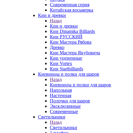
Современная серия
Китайская восьмерка
Кии и древки
Назад
Кии и древки
Кии Dinamika Billiards
Кии РУССКИЙ
Кии Мастера Рябова
Древко
Кии Мастера Якубовича
Кии уцененные
Кии Vortex
Кии Startbilliards
Киевницы и полки для шаров
Назад
Киевницы и полки для шаров
Напольная
Настенная
Полочки для шаров
Эксклюзивные
Современные
Светильники
Назад
Светильники
1 плафон