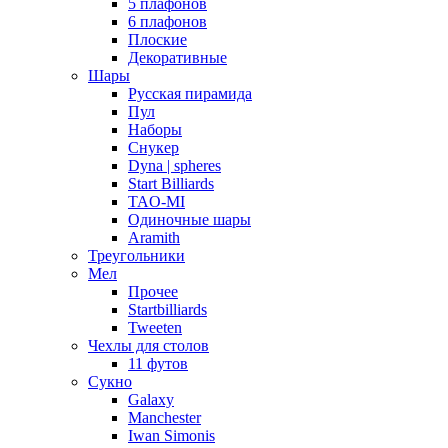
5 плафонов
6 плафонов
Плоские
Декоративные
Шары
Русская пирамида
Пул
Наборы
Снукер
Dyna | spheres
Start Billiards
TAO-MI
Одиночные шары
Aramith
Треугольники
Мел
Прочее
Startbilliards
Tweeten
Чехлы для столов
11 футов
Сукно
Galaxy
Manchester
Iwan Simonis