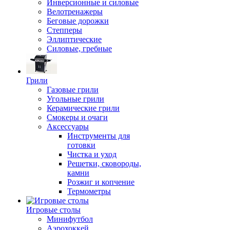
Инверсионные и силовые
Велотренажеры
Беговые дорожки
Степперы
Эллиптические
Силовые, гребные
Грили
Газовые грили
Угольные грили
Керамические грили
Смокеры и очаги
Аксессуары
Инструменты для
готовки
Чистка и уход
Решетки, сковороды,
камни
Розжиг и копчение
Термометры
Игровые столы
Минифутбол
Аэрохоккей