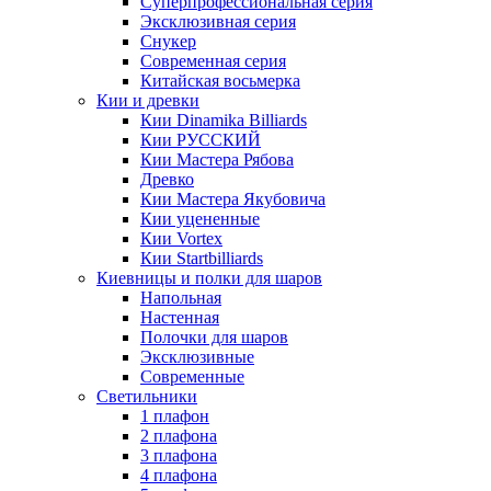
Суперпрофессиональная серия
Эксклюзивная серия
Снукер
Современная серия
Китайская восьмерка
Кии и древки
Кии Dinamika Billiards
Кии РУССКИЙ
Кии Мастера Рябова
Древко
Кии Мастера Якубовича
Кии уцененные
Кии Vortex
Кии Startbilliards
Киевницы и полки для шаров
Напольная
Настенная
Полочки для шаров
Эксклюзивные
Современные
Светильники
1 плафон
2 плафона
3 плафона
4 плафона